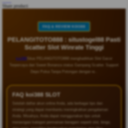
Share product:
FAQ & REVIEW KOI388
PELANGITOTO888 : situstogel88 Pasti
Scatter Slot Winrate Tinggi
koi388
Situs PELANGITOTO888 menghadirkan Slot Gacor
Terpercaya dari Sweet Bonanza status Gampang Scatter. Support
Depo Pulsa Tanpa Potongan dengan w...
FAQ koi388 SLOT
Setelah daftar akun online Anda, ada berbagai tips dan
strategi yang dapat membantu meningkatkan pengalaman
Anda. Misalnya, Anda dapat menggunakan tips untuk
menavigasi kategori permainan beragam seperti slot, bingo,