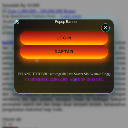
Serendah
Rp 10.000
Q
Earn
1.000.000
-
100.000.000
Bonus
Use Installment Options from
.
Laarn more
QV Baby
Available for :
home delivery
store pickup
R
LOGIN
koi388
Setelah melakukan pendaftaran, Anda dapat menggunakan
Real Shades
tips untuk menavigasi berbagai macam permainan seperti slot,
DAFTAR
kasino online, bingo, atau bahkan taruhan olahraga. Misalnya,
Red Castle
pilihlah permainan dengan poin tinggi atau gunakan strategi untuk
menganalisis peringkat permainan dalam kategori sports agar Anda
Ribbon Madness
membuat keputusan yang lebih terarah dan hati-hati. Platform ini
juga menyediakan tips harian untuk mengelola akun Anda, termasuk
PELANGITOTO888 : situstogel88 Pasti Scatter Slot Winrate Tinggi
S
cara beralih cepat antara aktivitas kasino dan olahraga serta panduan
© COPYRIGHT 2026 koi388 - SEO DON QUIXOTE.
penggunaan yang aman. Selain itu, Anda bisa mempraktikkan
Sebamed
strategi seperti memeriksa pembaruan permainan atau menggunakan
tips untuk deposit dan penarikan yang lebih cepat. Dengan
Silver Cross
membaca ten tips praktis, navigasi Anda di berbagai kategori
permainan seperti slot dan bingo akan menjadi mudah, menjanjikan
Simply Idea
pengalaman maksimal bagi Anda.
Skip Hop
choose qty
Spectra