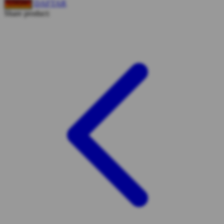
DAFTAR
LOGIN
Squishmallows
Share product:
Starbooks
Stick-O
Stokke
Sudocrem
Sumimo
Sunnylife
Sun-Staches
Swimava
T
Tommee Tippee
Trunki
Tutti Bambini