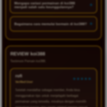
menggunakan tips untuk menavigasi berbagai
Mengapa variasi permainan di koi388
Anda dalam kategori taruhan olahraga. Pelajari cara
+
menjadi salah satu keunggulannya?
permainan seperti slot, bingo, dan game meja untuk
mengakses dan menjelajahi platform ini dengan mudah
meningkatkan pengalaman Anda. Misalnya, pilih
- seperti beralih cepat antara kategori permainan,
Setelah kamu daftar sebagai anggota, kamu dapat
permainan dengan poin tinggi atau cari tahu strategi
menemukan informasi tentang promosi terbaru, atau
menggunakan tips untuk menavigasi berbagai
+
penggunaan bingo dan taruhan olahraga efektif, seperti
Bagaimana cara memulai bermain di koi388?
mengatur preferences Anda. Selain itu, pelajari strategi
permainan seperti slot, bingo, atau games meja untuk
menganalisis peringkat permainan untuk membuat
seperti menganalisis peringkat permainan atau
meningkatkan pengalamanmu. Sebagai contoh, kamu
Setelah daftar akun selesai, kamu bisa mulai
keputusan lebih akurat. Platform ini juga menyediakan
mengeksplorasi tips untuk meningkatkan skill Anda
bisa memilih permainan dengan poin tinggi. Platform ini
menjelajahi berbagai pilihan game yang tersedia,
sepuluh tips untuk mengelola akun dengan baik,
pada berbagai jenis permainan, baik dari kategori
juga menyediakan strategi untuk penggunaan efektif
misalnya slot online, bingo, atau juga games meja
misalnya beralih cepat antara kategori kasino dan
sports, casino, atau bingo. Platform ini juga
bingo dan taruhan olahraga, seperti menganalisis
populer. Selain itu, platform ini menyediakan informasi
aktivitas olahraga, serta panduan tentang cara
REVIEW koi388
menawarkan tools yang dapat membantu Anda
peringkat permainan untuk membuat keputusan yang
terkini mengenai permainan sports yang dapat kamu
mendeposit dan withdraw dengan aman. Dengan
mengelola akun dengan lebih efisien, termasuk deposit
lebih tepat. Selain itu, pengguna dapat dengan mudah
Testimoni Pemain koi388.
akses untuk taruhan. Ingatlah bahwa mengelola akun
menerapkan tips tersebut, Anda dapat menjelajahi
dan penarikan yang cepat dan aman. Dengan
mengakses sepuluh tips untuk mengelola akun mereka,
dengan baik sangat penting. Kamu bisa praktikkan tips
beragam permainan secara mudah dan memaksimalkan
memahami cara menggunakan fitur-fitur platform yang
misalnya beralih cepat antara kategori kasino dan
dan strategi seperti beralih cepat antar kategori
pengalaman bermain di platform ini.
tersedia, Anda bisa merasakan pengalaman bermain
olahraga. Secara keseluruhan, platform ini memberikan
dina
permainan kasino, olahraga, atau melihat riwayat
yang semakin menyenangkan dan menarik.
tips dan strategi agar kamu bisa menikmati beragam
aktivitasmu secara detail. Platform ini juga menawarkan
Verified User
permainan secara maksimal, aman, dan
tips harian untuk meningkatkan pengalaman bermain,
menyenangkan.
misalnya dengan mengupdate aplikasi ke versi terbaru
atau mengetahui cara melakukan deposit dan penarikan
yang lebih cepat dan aman. Dalam menjelajah, cari