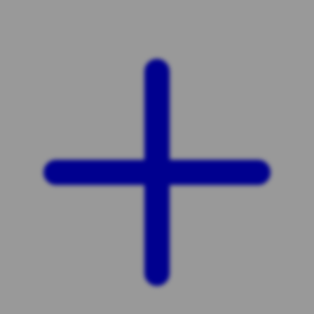
X
Xootz
Y
Yamatoya
Z
Zaxy
Zoggs
0-9
4Moms
59S