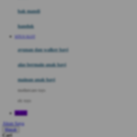
Mini Monkey
Moby
bak mandi
Momami
handuk
Mothercare
SITUS SLOT
Mustela
ayunan dan walker bayi
My Buddy Tag
My K
alas bermain anak bayi
N
mainan anak bayi
Naif
mothercare toys
Nike
elc toys
Nordic Natural
SLOT
Nuby
Akun Saya
Nuna
Masuk
Cari