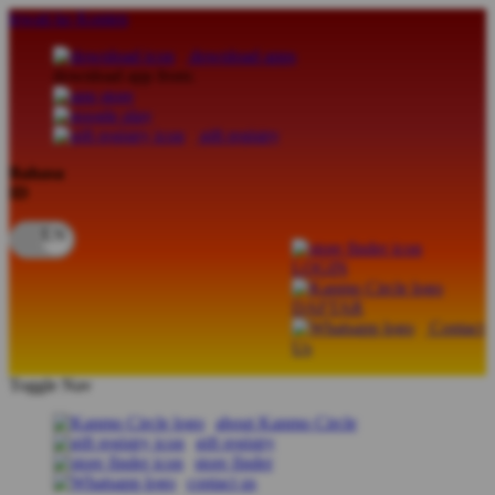
lewati ke Konten
download apps
download app from:
gift registry
Bahasa
ID
LOGIN
DAFTAR
Contact
Us
Toggle Nav
about Kanmo Circle
gift registry
store finder
contact us