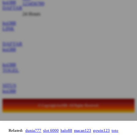
SITUS
koi388
© Copyright koi388. All Rights Reserved.
Related:
dunia777
slot 6000
halo88
macan123
gowin123
toto
5d
surat4d
aquaslot369
bacot138
slot gacor
terpercaya
harta88
cpo333
sumobet88
maxwin88
deluna4d
arenaslot88
g
slot
GARUDA138
GARUDA138
DEWAGAME88
RANTAI88
DESABET