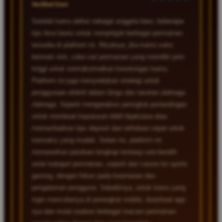
favorit dengan cepat, menjelajahi berbagai pilihan
deposit dan penarikan yang lebih cepat. Selain itu,
Verified User
taruhan olahraga, dan menikmati beragam kategori
pengguna dapat mengikuti update terbaru tentang
permainan yang tersedia.
permainan atau mencari tips strategi untuk pengalaman
bermain yang optimal. Terlebih lagi, platform ini
memberikan dukungan yang mudah diakses jika Anda
memerlukan bantuan dalam menggunakan fitur-fitur
nya.
‹
›
Back to top
neonwin386
butuh
unduh aplikasi
we accept