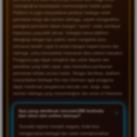
meningkatkan kesempatan memenangkan hadiah gratis.
Platform ini juga menyediakan panduan strategis untuk
permainan bingo dan taruhan olahraga, seperti menganalisis
peringkat permainan dalam kategori "sports" untuk membuat
keputusan yang lebih akurat. Sebagian besar platform
dilengkapi dengan tips praktis untuk mengelola akun,
termasuk beralih cepat di antara kategori seperti kasino dan
olahraga, serta memastikan keamanan data selama transaksi.
Pengguna juga dapat mengikuti tips untuk deposit dan
penarikan yang lebih cepat, atau memeriksa pembaruan
permainan terbaru secara harian. Dengan demikian, platform
menyediakan berbagai fitur dan informasi agar pengguna
dapat menikmati pengalaman bermain slot, bingo, atau
taruhan olahraga yang menyenangkan dan aman di Indonesia.
Apa yang membuat neonwin386 berbeda
+
dari situs slot online lainnya?
Sesudah register menjadi anggota, Anda bisa
menggunakan berbagai tips untuk memaksimalkan