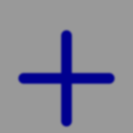
X
Xootz
Y
Yamatoya
Z
Zaxy
Zoggs
0-9
4Moms
59S