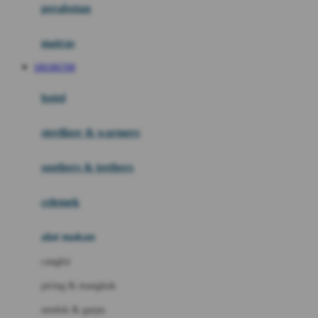
perabotan
Happy Tummy
Hauck
matras
Havaianas
SBOBET88
Hegen
botol
Hot Wheels
sterilizer & warmers
Hybrid
soothers & teethers
I
Inlacta DHA
celemek
Interlac
alat makan
Ivenet
cangkir
J
piring & mangkuk
Jack N Jill
sendok & garpu