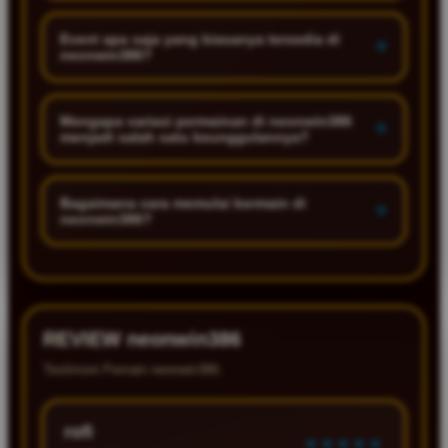
Setelah daftar sebagai anggota, kamu langsung bisa
menjelajahi berbagai hiburan mulai dari slot, bingo,
Event apa saja yang biasanya tersedia di
+
neonwin386?
roulette, taruhan olahraga, hingga kasino live dan
permainan meja. Platform ini dilengkapi tips navigasi
Setelah daftar akun anda sebagai anggota baru, anda
agar kamu mudah beralih antar kategori permainan
dapat menjelajahi berbagai macam permainan seperti
Mengapa variasi permainan di neonwin386
sesuai keinginan. Manajemen akun yang terintegrasi
+
menjadi salah satu keunggulannya?
slot digital, kasino meja, dan bingo. Untuk
memudahkan proses deposit dan penarikan cepat
memaksimalkan pengalaman bermain, platform ini
kapan pun dibutuhkan. Selalu pantau update
Setelah register sebagai anggota, kamu langsung dapat
menyediakan tips strategi untuk berbagai game,
pembaruan permainan terbaru agar tidak ketinggalan
menjelajahi berbagai pilihan hiburan mulai dari slot,
Bagaimana cara memulai bermain di
misalnya untuk memilih permainan slot dengan poin
+
fitur menarik. Raih pengalaman bermain optimal dan
neonwin386?
bingo, roulette, taruhan olahraga, kasino live, hingga
tinggi atau menganalisis peringkat permainan olahraga
kumpulkan poin tinggi setiap harinya dengan mudah.
permainan meja yang seru. Platform ini menyediakan
agar keputusan taruhan lebih tepat. Selain itu, anda
Setelah Anda daftar sebagai anggota, terdapat tips
tips navigasi dan panduan manajemen akun agar kamu
juga bisa mempelajari tips untuk mengelola akun
berguna untuk menavigasi berbagai permainan,
nyaman beralih antar kategori dengan mudah. Proses
secara efektif, seperti beralih antara kategori kasino
contohnya memilih game slot dengan poin tinggi atau
deposit dan penarikan cepat memastikan setiap
dan aktivitas olahraga dengan cepat dan mudah serta
menerapkan strategi dalam bingo dan taruhan olahraga.
transaksi berjalan lancar tanpa hambatan. Jangan
REVIEW neonwin386
panduan tentang cara melakukan deposit dan penarikan
Misalnya, Anda bisa menganalisa peringkat permainan
lewatkan update permainan terbaru dan kesempatan
dengan aman. Anda juga dapat memeriksa pembaruan
Testimoni Pemain neonwin386.
untuk membuat keputusan yang lebih tepat. Platform ini
meraih poin tinggi di setiap sesi bermain. Selamat
terbaru game atau mengikuti tips untuk pengalaman
juga menyediakan panduan tentang cara mengelola
bersenang-senang dan semoga berhasil!
bermain yang lebih menyenangkan. Dengan tips
akun secara efektif, seperti beralih cepat antara
navigasi yang jelas, anda dapat menemukan permainan
dina
kategori kasino dan sports betting, serta tips untuk