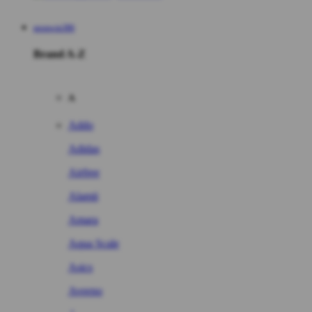
neonwin386
Brand A-Z
A
Addo
Adidas
Airfree
Alamii
Amara
Aqua Scale
Asics
Aveeno