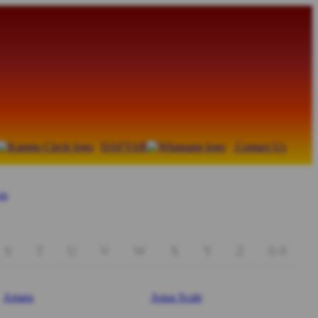
DAFTAR
Contact Us
us
S
T
U
V
W
X
Y
Z
0-9
Amara
Aqua Scale