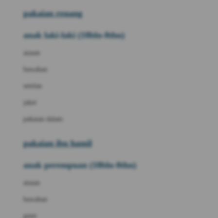
pakaian renang
anak laki-laki (18bln-8thn)
atasan
bawahan
setelan
jaket
pakaian dalam
pakaian ibu hamil
anak perempuan (18bln-8thn)
atasan
bawahan
gaun