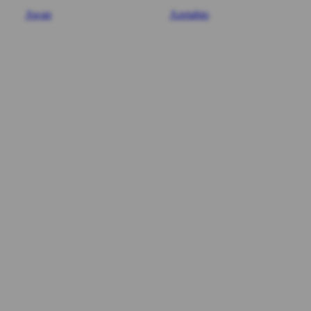
Awan
Azetabio