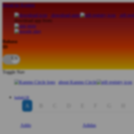
lewati ke Konten
download apps
gift reg
download app from:
Bahasa
ID
Toggle Nav
about Kanmo Circle
hadiah138
A
B
C
D
E
F
G
H
Addo
Adidas