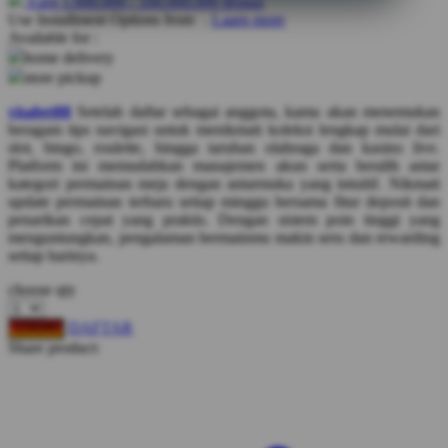
Earn
1.000.000
-
100.000.000
Bonus
Use Installment Options from
.
Laarn more
Q
Available for :
home delivery
QV Baby
store pickup
visabet88
Setelah daftar sebagai anggota, kamu akan menemukan
R
beragam tips navigasi untuk menikmati koleksi lengkap mulai dari
slot, bingo, roulette, hingga taruhan olahraga dan kasino live.
Real Shades
Platform ini memudahkan manajemen akun serta beralih antar
kategori permainan meja dengan antarmuka yang intuitif. Nikmati
Red Castle
update permainan terbaru setiap minggu bersama fitur deposit dan
penarikan cepat yang praktis. Dengan sistem poin tinggi yang
Ribbon Madness
menguntungkan, pengalaman bermainmu makin seru dan rewarding
setiap harinya.
S
choose qty
Sebamed
DAFTAR
LOGIN
Silver Cross
Share product:
Simply Idea
Skip Hop
Spectra