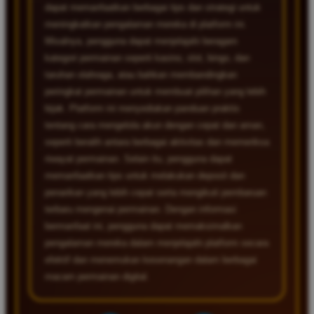
dan olahraga atau memaksimalkan poin yang
dan menyenangkan!
untuk menavigasi slot, permainan meja dan jenis
terkumpul. Tersedia juga tips untuk proses deposit and
permainan lain untuk meningkatkan pengalaman Anda.
withdrawal yang aman dan cepat, serta pembaruan
Misalnya, pilihlah permainan yang memiliki poin tinggi
terbaru untuk permainan. Dengan memanfaatkan fitur
atau cari tahu strategi efektif untuk bingo dan taruhan
platform dan mengikuti tips yang tersedia, Anda dapat
olahraga, seperti menganalisis peringkat permainan.
memiliki pengalaman bermain online yang lebih
Platform ini juga menyediakan tips praktis untuk
menyenangkan dan maksimal.
pengguna baru, membantu mereka dengan cara cepat
beralih antara kategori permainan kasino dan aktivitas
terkait olahraga. Anda dapat mengelola akun dengan
mudah dan melacak kegiatan dengan panduan
penggunaan yang aman. Pengguna juga bisa merujuk
pada tips untuk deposit dan penarikan yang lebih cepat
atau memaksimalkan poin yang terkumpul. Dengan
tips ini, Anda dapat dengan mudah menjelajahi
berbagai permainan seperti slot dan bingo,
meningkatkan pengalaman secara menyeluruh.
‹
›