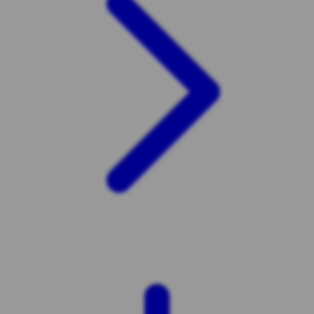
Twistshake
TY Toys
U
V
Veja
Vitaflow
Vtech
W
Waterland
Wellness