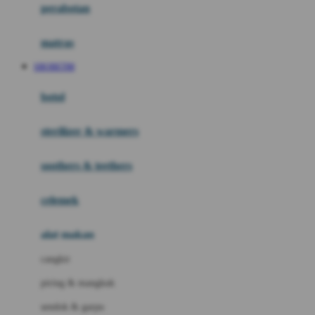
perabotan
Happy Tummy
Hauck
matras
Havaianas
SBOBET88
Hegen
botol
Hot Wheels
sterilizer & warmers
Hybrid
soothers & teethers
I
Inlacta DHA
celemek
Interlac
alat makan
Ivenet
cangkir
J
piring & mangkuk
Jack N Jill
sendok & garpu