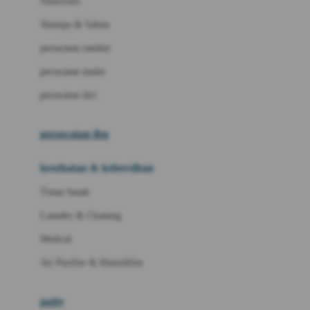
Sunscreen
London Taxi
Shampo & Sabun
Love To Dream
perawatan rambut
perawatan mulut
M
perawatan diri
Magformers
Mama's Choice
perawatan ibu
Mamas&Papas
kesehatan & kebersihan
Mamaway
Tissue basah
Maxi Cosi
Laundry & Cleaning
Megabloks
Medical
Micro
Air Purifier & Humidifier
MiDeer
Mimi & Lula
potty