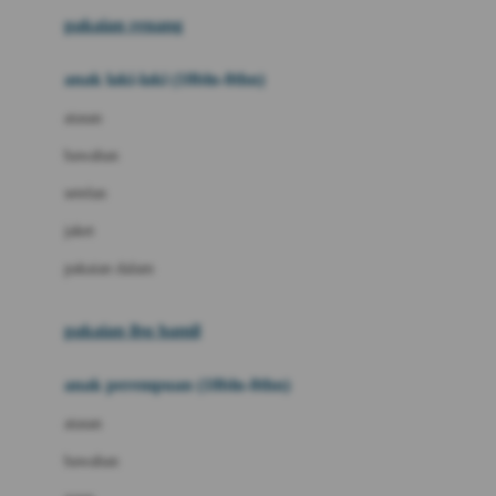
Buggygear
pakaian renang
Bumkins
anak laki-laki (18bln-8thn)
C
atasan
Cetaphil
bawahan
Chicco
setelan
Childlife
jaket
Clevamama
pakaian dalam
Cocolatte
Cottonseeds
pakaian ibu hamil
Cozy N Safe
anak perempuan (18bln-8thn)
Crane
atasan
Cybex
bawahan
D