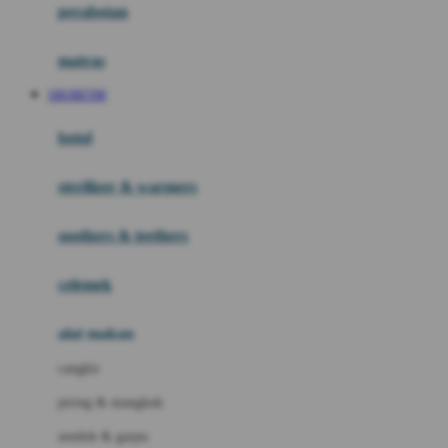
perabotan
Happy Tummy
Hauck
matras
Havaianas
SBOBET88
Hegen
botol
Hot Wheels
sterilizer & warmers
Hybrid
soothers & teethers
I
Inlacta DHA
celemek
Interlac
alat makan
Ivenet
cangkir
J
piring & mangkuk
Jack N Jill
sendok & garpu