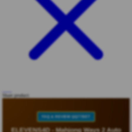
Share product:
FAQ & REVIEW QQ77BET
ELEVENS4D - Mahjong Ways 2 Auto