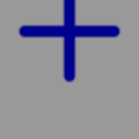
X
Xootz
Y
Yamatoya
Z
Zaxy
Zoggs
0-9
4Moms
59S