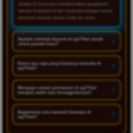
strategi ini, kamu bisa memaksimalkan pengalaman
bermain di platform ini dan menikmati berbagai macam
permainan tersedia secara mudah dan aman.
Apakah minimal deposit di qq77bet ramah
+
untuk pemain baru?
Setelah kamu mendaftar dan menjadi anggota, kamu
bisa menggunakan berbagai tips untuk menjelajahi
Event apa saja yang biasanya tersedia di
+
qq77bet?
platform dengan lebih baik. Misalnya, kamu dapat
memilih permainan slot atau meja based on poin yang
Platform ini menyajikan beragam pilihan permainan,
ditawarkan untuk meningkatkan keuntunganmu.
mulai dari slot digital dan bingo hingga berbagai jenis
Mengapa variasi permainan di qq77bet
Platform ini juga menyediakan strategi untuk
+
menjadi salah satu keunggulannya?
table games dan taruhan olahraga. Misalnya, Anda
penggunaan efektif bingo dan taruhan olahraga, seperti
dapat mencoba gratis beberapa permainan kasino
menganalisis peringkat permainan agar kamu dapat
Setelah kamu daftar sebagai anggota, kamu bisa
sebelum memutuskan untuk daftar sebagai anggota
membuat keputusan yang lebih baik dan bijaksana
menggunakan tips untuk menavigasi beragam
Bagaimana cara memulai bermain di
lengkap dan menikmati promosi menarik. Untuk
+
dalam setiap pertandingan. Selain itu, kamu juga bisa
qq77bet?
permainan. Misalnya, coba pilih permainan kasino atau
memudahkan navigasi, platform ini menyediakan tips
mengupdate pengetahuan kamu dengan terus
sports-related gaming yang menawarkan poin tinggi.
dan strategi agar pengguna dapat dengan cepat beralih
Sebagai anggota baru, Anda bisa menggunakan tips
mengecek pembaruan terbaru, atau mempelajari cara-
Platform ini juga menyediakan strategi untuk