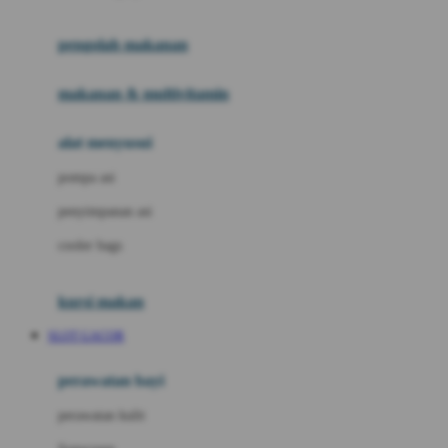
Joie
pengolah makanan
Joolz
Jujube
makanan & multivitamin
K
alat menyusui
Kiddycuts
pompa asi
Kumon
penyimpanan asi
L
cooler bags
Leapfrog
kursi makan
Leclerc
SLOT GACOR
Lee Vierra
Lillebaby
perawatan bayi
Little Bird Told Me
perawatan kulit
Little Miss Janis