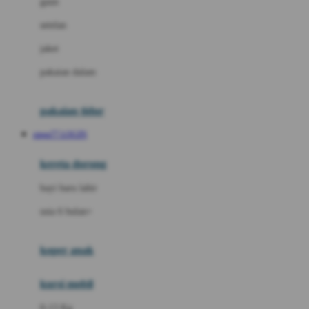
gaun
Dae Organics
setelan
Docare
jaket
Doona
pakaian dalam
Down To Earth
Drew
pakaian tidur
Dr. Brown's
singa77 LOGIN
E
kereta dorong
ELC
bayi baru lahir
Ergobaby
usia 6 bulan+
Expert Care
koper anak
Ezyroller
kursi mobil
F
0-13 Kg