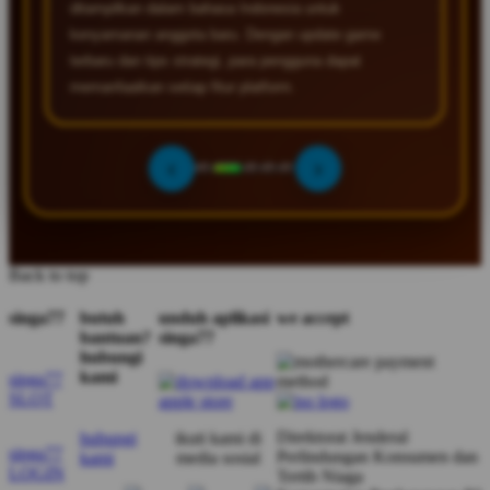
permainan yang ditawarkan, sehingga Anda dapat
mencoba hal baru atau melihat daftar top ranking
permainan yang populer di platform ini. Selamat
menikmati pengalaman bermain game yang lebih seru
dan menyenangkan!
‹
›
Back to top
singa77
butuh
unduh aplikasi
we accept
bantuan?
singa77
hubungi
kami
singa77
SLOT
Direktorat Jenderal
hubungi
ikuti kami di
singa77
Perlindungan Konsumen dan
kami
media sosial