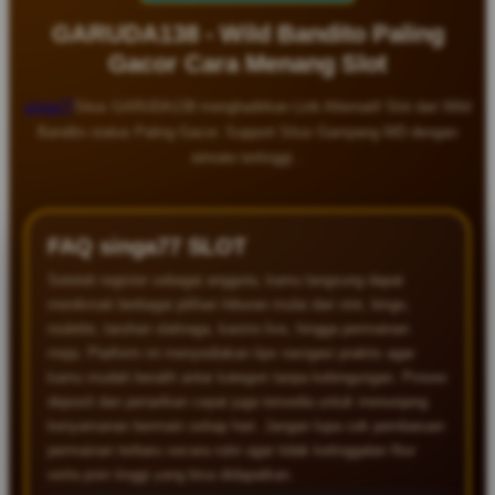
GARUDA138 - Wild Bandito Paling
Gacor Cara Menang Slot
singa77
Situs GARUDA138 menghadirkan Link Alternatif Slot dari Wild
Bandito status Paling Gacor. Support Situs Gampang WD dengan
winrate tertinggi...
FAQ singa77 SLOT
Setelah register sebagai anggota, kamu langsung dapat
menikmati berbagai pilihan hiburan mulai dari slot, bingo,
roulette, taruhan olahraga, kasino live, hingga permainan
meja. Platform ini menyediakan tips navigasi praktis agar
kamu mudah beralih antar kategori tanpa kebingungan. Proses
deposit dan penarikan cepat juga tersedia untuk menunjang
kenyamanan bermain setiap hari. Jangan lupa cek pembaruan
permainan terbaru secara rutin agar tidak ketinggalan fitur
serta poin tinggi yang bisa didapatkan.