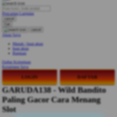
O
Pencarian Lanjutan
Oh Ma Grain
cancel
Okiedog
Cari
cancel
P
Akun Saya
Masuk / buat akun
Peachy
buat akun
Phil & Ted's
Bantuan
Philips Avent
Daftar Keinginan
Keranjang Saya
Pigeon
LOGIN
DAFTAR
Playgro
GARUDA138 - Wild Bandito
Poled Global
Paling Gacor Cara Menang
Ponycycle
Puma
Slot
Pureats