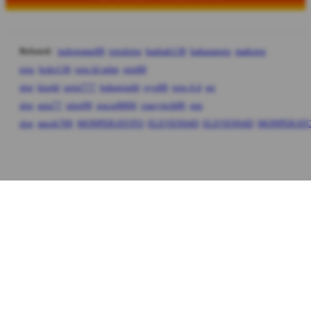
© Copyright singa77. All Rights Reserved.
Related:
indogame88
totoking
hadiah138
bahasatoto
mahong
toto
hoki138
toto kl mlm
win88
slot
hiu4d
petir777
bahagia4d
oyo88
toto 4 d
qq
slot
asia77
islot99
gacor8800
crazyrich88
sgp
slot
meoh789
MONPERATOTO
ELEVENS4D
ELEVENS4D
MONPERAT