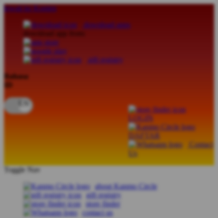
lewati ke Konten
download apps
download app from:
gift registry
Bahasa
ID
LOGIN
DAFTAR
Contact
Us
Toggle Nav
about Kanmo Circle
gift registry
store finder
contact us