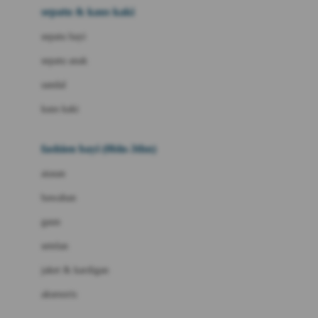
Beauty Barn
sepatu & kaus kaki
Bio Oil
sepatu bayi
Biolane
sepatu anak
Bite Fighters
sandal
Bizzi Growin
kaus kaki
Blackmores
fashion bayi (0bln-3thn)
Blooming Marvellous
atasan
Bonnels
bawahan
Bravado
gaun
Bruder
setelan
Brush Baby
jaket & kardigan
Buds Organics
aksesoris
Bugaboo