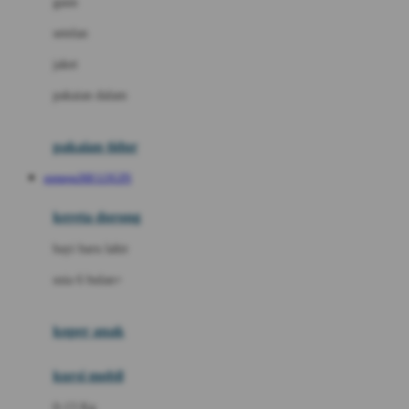
gaun
Dae Organics
setelan
Docare
jaket
Doona
pakaian dalam
Down To Earth
Drew
pakaian tidur
Dr. Brown's
qqmega368 LOGIN
E
kereta dorong
ELC
bayi baru lahir
Ergobaby
usia 6 bulan+
Expert Care
koper anak
Ezyroller
kursi mobil
F
0-13 Kg