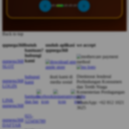
Back to top
qqmega368
butuh
unduh aplikasi
we accept
bantuan?
qqmega368
hubungi
kami
qqmega368
SLOT
Direktorat Jenderal
hubungi
ikuti kami di
qqmega368
Perlindungan Konsumen
kami
media sosial
LOGIN
dan Tertib Niaga
Kementerian Perdagangan
bantuan
RI
LINK
dan faq
WhatsApp: +62 812 1021
qqmega368
3625
021-
qqmega368
123456789
DAFTAR
24 Hours
qqmega368
LINK