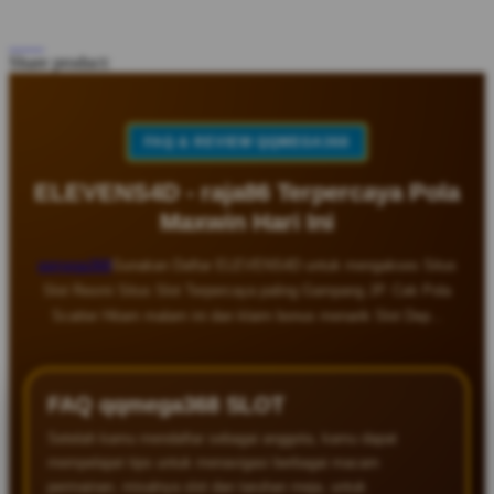
Share product:
FAQ & REVIEW QQMEGA368
ELEVENS4D - raja86 Terpercaya Pola
Maxwin Hari Ini
qqmega368
Gunakan Daftar ELEVENS4D untuk mengakses Situs
Slot Resmi Situs Slot Terpercaya paling Gampang JP. Cek Pola
Scatter Hitam malam ini dan klaim bonus menarik Slot Dep...
FAQ qqmega368 SLOT
Setelah kamu mendaftar sebagai anggota, kamu dapat
mempelajari tips untuk menavigasi berbagai macam
permainan, misalnya slot dan taruhan meja, untuk