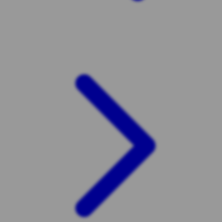
Twistshake
TY Toys
U
V
Veja
Vitaflow
Vtech
W
Waterland
Wellness