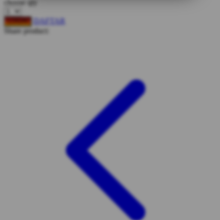
choose qty
Squishmallows
DAFTAR
LOGIN
Starbooks
Share product:
Stick-O
Stokke
Sudocrem
Sumimo
Sunnylife
Sun-Staches
Swimava
T
Tommee Tippee
Trunki
Tutti Bambini