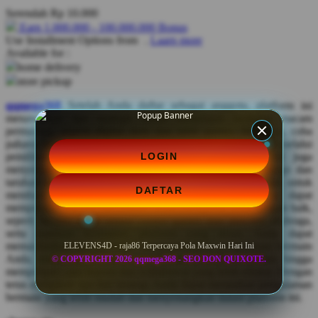
Serendah
Rp 10.000
Q
Earn
1.000.000
-
100.000.000
Bonus
Use Installment Options from
.
Laarn more
QV Baby
Available for :
home delivery
store pickup
R
qqmega368
Setelah Anda daftar sebagai anggota, platform ini
Real Shades
menawarkan tips strategis untuk menjelajah berbagai macam
permainan, seperti digital slots dan table games. Misalnya, coba
Red Castle
pahami bagaimana meningkatkan poin Anda secara cepat melalui
LOGIN
pemilihan permainan tertentu. Selain itu, platform ini juga
Ribbon Madness
menyediakan strategi untuk penggunaan efektif dalam bingo dan
taruhan olahraga, seperti menganalisis peringkat permainan untuk
S
DAFTAR
membuat keputusan yang lebih terencana. Pengguna dapat
mempelajari sepuluh tips mudah untuk mengelola akun dengan baik,
Sebamed
seperti beralih cepat antara casino games dan aktivitas olahraga,
serta panduan keamanan platform yang aman. Anda dapat
Silver Cross
memanfaatkan tips ini untuk mengoptimalkan pengalaman bermain
ELEVENS4D - raja86 Terpercaya Pola Maxwin Hari Ini
Anda, mulai dari memindai pembaruan permainan terbaru hingga
© COPYRIGHT 2026 qqmega368 - SEO DON QUIXOTE.
Simply Idea
mempelajari cara deposit dan withdrawal yang lebih efisien. Dengan
terus mengikuti tips dan strategi, Anda dapat merasakan pengalaman
Skip Hop
bermain yang lebih mudah dan menyenangkan dalam platform ini.
Spectra