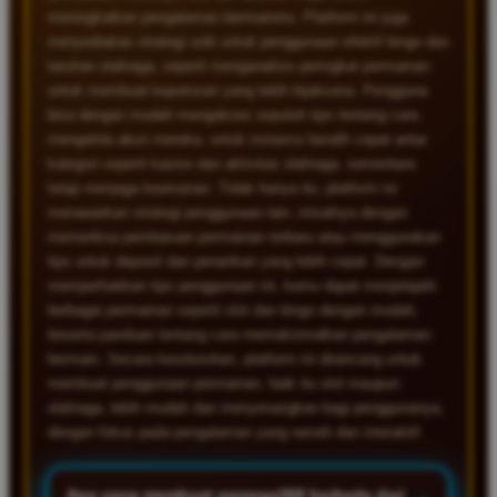
meningkatkan pengalaman bermainmu. Platform ini juga
menyediakan strategi unik untuk penggunaan efektif bingo dan
taruhan olahraga, seperti menganalisis peringkat permainan
untuk membuat keputusan yang lebih bijaksana. Pengguna
bisa dengan mudah mengakses sepuluh tips tentang cara
mengelola akun mereka, untuk instance beralih cepat antar
kategori seperti kasino dan aktivitas olahraga, sementara
tetap menjaga keamanan. Tidak hanya itu, platform ini
menawarkan strategi penggunaan lain, misalnya dengan
memeriksa pembaruan permainan terbaru atau menggunakan
tips untuk deposit dan penarikan yang lebih cepat. Dengan
memperhatikan tips penggunaan ini, kamu dapat menjelajahi
berbagai permainan seperti slot dan bingo dengan mudah,
beserta panduan tentang cara memaksimalkan pengalaman
bermain. Secara keseluruhan, platform ini dirancang untuk
membuat penggunaan permainan, baik itu slot maupun
olahraga, lebih mudah dan menyenangkan bagi penggunanya,
dengan fokus pada pengalaman yang ramah dan interaktif.
Apa yang membuat qqmega368 berbeda dari