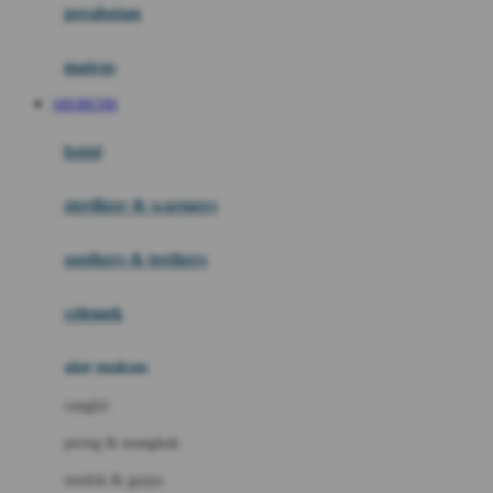
perabotan
Happy Tummy
Hauck
matras
Havaianas
SBOBET88
Hegen
botol
Hot Wheels
sterilizer & warmers
Hybrid
soothers & teethers
I
Inlacta DHA
celemek
Interlac
alat makan
Ivenet
cangkir
J
piring & mangkuk
Jack N Jill
sendok & garpu