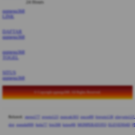
DAFTAR
qqmega368
qqmega368
TOGEL
SITUS
qqmega368
© Copyright qqmega368. All Rights Reserved.
Related:
mega177
gowin123
puncak303
gacor89
bigwin138
playwin123
slot
garuda999
furla77
big288
kring88
MONPERATOTO
ELEVENS4D
P