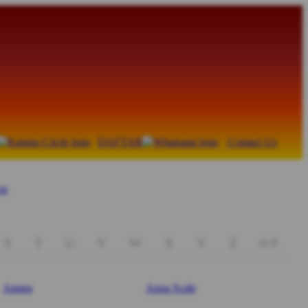
DAFTAR
Contact Us
us
S
T
U
V
W
X
Y
Z
0-9
Amara
Aqua Scale