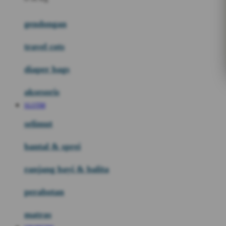
gendongan
travel cots
diaper bags
aksesoris
SLOT88
selimut
bantal & sprei
ranjang bayi & balita
perabotan
matras