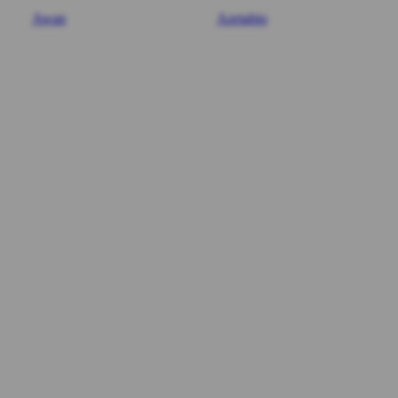
Awan
Azetabio