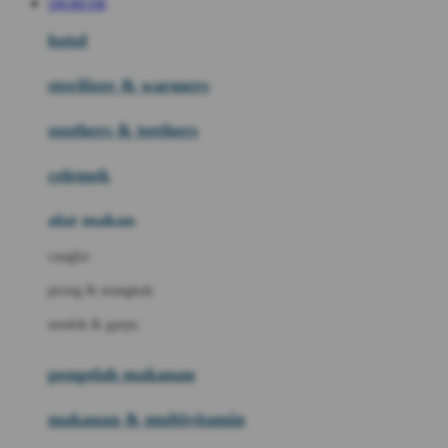
SBOBET88
botol
sterilizer & warmers
soothers & teethers
celemek
alat makan
cangkir
piring & mangkuk
sendok & garpu
pengolah makanan
makanan & multivitamin