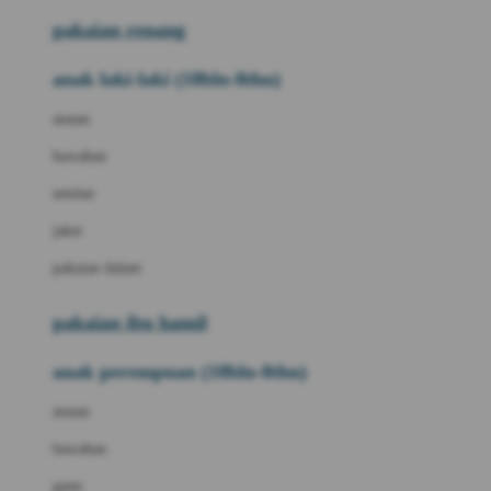
pakaian renang
anak laki-laki (18bln-8thn)
atasan
bawahan
setelan
jaket
pakaian dalam
pakaian ibu hamil
anak perempuan (18bln-8thn)
atasan
bawahan
gaun