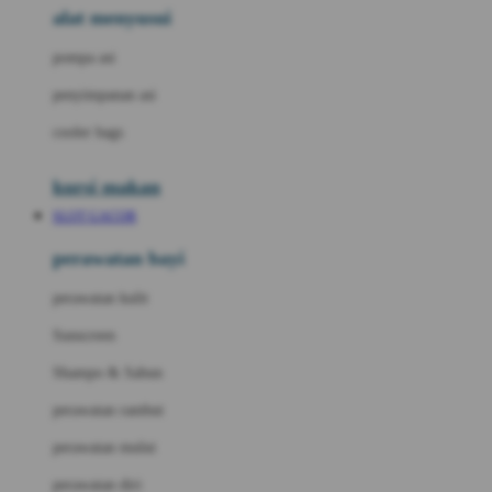
alat menyusui
pompa asi
penyimpanan asi
cooler bags
kursi makan
SLOT GACOR
perawatan bayi
perawatan kulit
Sunscreen
Shampo & Sabun
perawatan rambut
perawatan mulut
perawatan diri