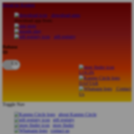
lewati ke Konten
download apps
download app from:
gift registry
Bahasa
ID
LOGIN
DAFTAR
Contact
Us
Toggle Nav
about Kanmo Circle
gift registry
store finder
contact us