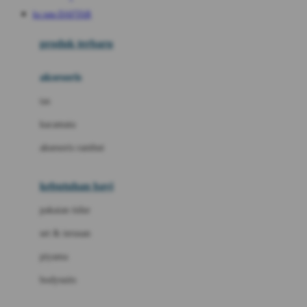
Awan
lcc toto DAFTAR
Azetabio
produk terbaru
B
aksesoris
Baabaasheepz
tas
Babiators
kacamata
Baby Dove
aksesoris rambut
Baby Jogger
Baby Rovega
kebutuhan bayi
Babybee
pakaian tidur
Banana Boat
set & terusan
Banz
piyama
Barbie
bodysuits
Beaba