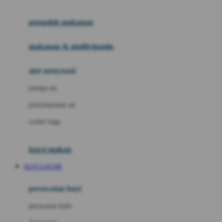
Joie
pengolah makanan
Joolz
Jujube
makanan & multivitamin
K
alat menyusui
Kiddycuts
pompa asi
Kumon
penyimpanan asi
L
cooler bags
Leapfrog
kursi makan
Leclerc
SLOT GACOR
Lee Vierra
Lillebaby
perawatan bayi
Little Bird Told Me
perawatan kulit
Little Miss Janis