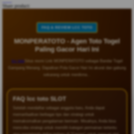
Share product:
FAQ & REVIEW LCC TOTO
MONPERATOTO - Agen Toto Togel
Paling Gacor Hari Ini
lcc toto
Situs resmi Link MONPERATOTO sebagai Bandar Togel
Gampang Menang. Dapatkan Pola Gacor Hari Ini akurat dan gabung
sekarang untuk menikma...
FAQ lcc toto SLOT
Setelah mendaftar sebagai anggota baru, Anda dapat
memanfaatkan berbagai tips dan strategi untuk
memaksimalkan pengalaman bermain. Misalnya, Anda bisa
mencoba strategi untuk memilih kategori permainan tertentu