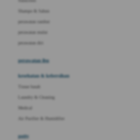
Sunscreen
London Taxi
Shampo & Sabun
Love To Dream
perawatan rambut
perawatan mulut
M
perawatan diri
Magformers
Mama's Choice
perawatan ibu
Mamas&Papas
kesehatan & kebersihan
Mamaway
Tissue basah
Maxi Cosi
Laundry & Cleaning
Megabloks
Medical
Micro
Air Purifier & Humidifier
MiDeer
Mimi & Lula
potty