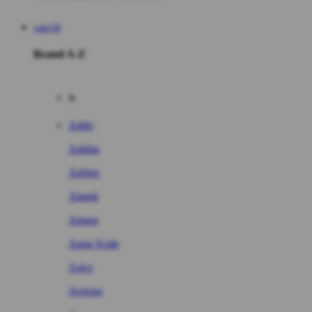
yuki138
Brand A-Z
A
Addo
Adidas
Airfree
Alamii
Amara
Aqua Scale
Asics
Aveeno