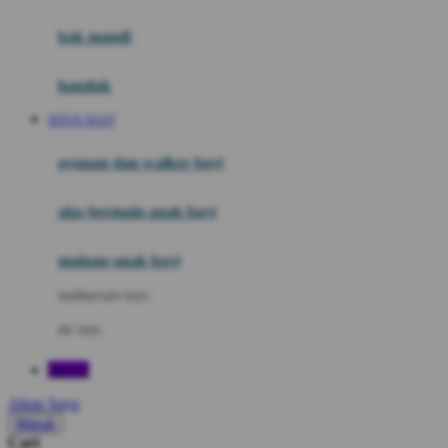
Mini Monkey
Moby
bak mandi
Momami
handuk
Mothercare
SITUS SLOT
Mustela
ayunan dan walker bayi
My Buddy Tag
My K
alas bermain anak bayi
N
mainan anak bayi
Naif
mothercare toys
Nike
elc toys
Nordic Natural
SLOT
Nuby
Akun Saya
Nuna
Masuk
Cari