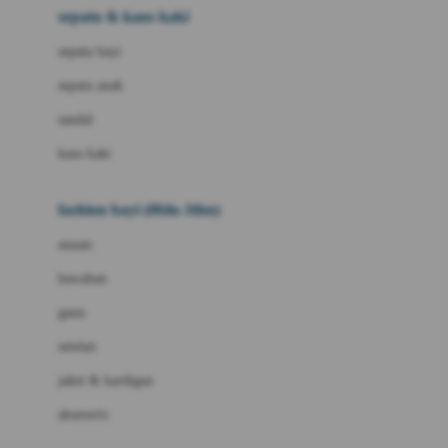
Beauty Barn
sepatu & kaus kaki
Bio Oil
sepatu bayi
Biolane
sepatu anak
Bite Fighters
sandal
Bizzi Growin
kaus kaki
Blackmores
fashion bayi (0bln-3thn)
Blooming Marvellous
atasan
Bonnels
bawahan
Bravado
gaun
Bruder
setelan
Brush Baby
jaket & kardigan
Buds Organics
aksesoris
Bugaboo