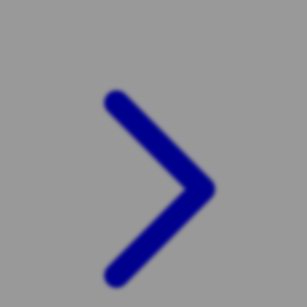
Twistshake
TY Toys
U
V
Veja
Vitaflow
Vtech
W
Waterland
Wellness