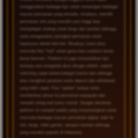
terbaru dan promosi menarik setiap hari. Dengan
memastikan keamanan saat melakukan deposit dan
untuk dicoba, seperti digital slots, bingo, tabel game
panduan ini, platform ini membantu Anda menjelajahi
penarikan. Dengan memanfaatkan tips dan strategi
casino, serta taruhan olahraga. Misalnya, pengguna
dunia online casino dengan mudah dan menyenangkan!
yang tersedia, kamu dapat memaksimalkan
dapat menelusuri daftar game berdasarkan kategori
pengalaman bermainmu di platform ini.
favorit mereka, seperti mencari game baru atau
permainan populer. Selain itu, platform ini menyediakan
tips dan strategi untuk mengoptimalkan pengalaman
bermain. Misalnya, pengguna dapat mempelajari cara
memantau poin mereka atau mengakses panduan tip
mengenai pengaturan deposit dan penarikan yang
cepat. Pengguna juga dapat membandingkan peringkat
permainan dalam kategori olahraga tertentu untuk
membuat keputusan taruhan yang lebih strategis.
Untuk memaksimalkan pengalaman, platform ini
mencatat aktivitas tiap anggota, sehingga
memudahkan untuk memantau riwayat bermain.
Dengan tips, strategi, dan fitur pemantauan ini,
platform bertujuan menjadi tempat bagi para pemain
untuk menikmati berbagai variasi game online dengan