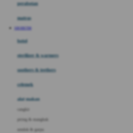
perabotan
Happy Tummy
Hauck
matras
Havaianas
SBOBET88
Hegen
botol
Hot Wheels
sterilizer & warmers
Hybrid
soothers & teethers
I
Inlacta DHA
celemek
Interlac
alat makan
Ivenet
cangkir
J
piring & mangkuk
Jack N Jill
sendok & garpu