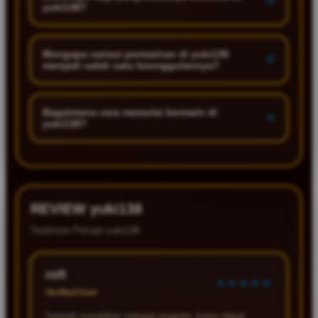
+
yuki138?
permainn seperti slot, bingo, dan permainan meja untuk
meningkatkan pengalamanmu. Misalnya, pilihlah game
Setelah mendaftar, anggota baru dapat menelusuri
yang menawarkan poin tinggi atau cari tahu cara
berbagai jenis game seperti slot, bingo, dan table
Mengapa variasi permainan di yuki138
optimal dalam bermain olahraga favoritmu. Platform ini
+
menjadi salah satu keunggulannya?
games. Misalnya, pengguna bisa memilih permainan
menyediakan strategi penggunaan efektif untuk bingo
dengan poin tinggi untuk meningkatkan kesempatan
dan taruhan olahraga, seperti menganalisis peringkat
Untuk memulai petualangan seru dalam dunia online
mereka. Selain itu, platform menyediakan strategi untuk
permainan agar kamu dapat membuat keputusan yang
casino, Anda bisa memanfaatkan berbagai fitur
Bagaimana cara memulai bermain di
penggunaan efektif dalam aktivitas sports-related
+
lebih tepat. Pengguna juga dapat dengan mudah
yuki138?
bermanfaat. Misalnya, Anda dapat menjelajahi daftar
gaming, seperti menganalisis ranking pertandingan
mengakses tips tentang cara mengelola akun dengan
pilihan game, termasuk slots digital, bingo, atau table
untuk membuat keputusan yang lebih bijaksana.
Setelah mendaftar, kamu bisa menggunakan tips dalam
baik, misalnya beralih cepat antar game kasino dan
games, dengan tips untuk menemukan permainan
Pengguna dapat mempelajari sepuluh tips untuk
menavigasi berbagai jenis permainan seperti slots,
aktivitas terkait olahraga, lengkap dengan panduan
sesuai selera. Platform ini juga menyediakan strategi
mengelola akun mereka, termasuk cara beralih cepat
kasino meja, bingo, ataupun taruhan olahraga untuk
penggunaan yang aman. Kamu juga bisa mengikuti
untuk penggunaan efektif pada taruhan olahraga,
antara kategori game kasino dan olahraga. Perluas
meningkatkan pengalamanmu. Misalnya, kamu dapat
pembaruan terbaru dari platform ini, seperti update
seperti menganalisis peringkat untuk membuat
REVIEW yuki138
pengalaman bermain dengan update terbaru permainan
memilih permainan yang memiliki poin tinggi atau
game atau tips untuk deposit dan penarikan yang lebih
keputusan yang lebih hati-hati. Selain itu, sebagai
dan ikuti tips untuk deposit dan penarikan yang lebih
Testimoni Pemain yuki138.
mempelajari strategi efektif untuk menggunakan fitur
cepat. Dengan tips dan strategi tersebut, kamu dapat
anggota baru, Anda bisa belajar cara mengelola akun
efisien. Dengan fokus pada strategi penggunaan yang
bingo dan taruhan olahraga, seperti menganalisis
menjelajahi berbagai jenis permainan seperti slot, bingo,
secara cepat dan aman, misalnya beralih antara
efektif, pengguna dapat menjelajahi platform secara
peringkat permainan. Platform ini juga menawarkan
dan olahraga, serta memaksimalkan pengalaman
kategori permainan kasino dan aktivitas olahraga.
dina
maksimal dan meningkatkan keseluruhan pengalaman
sepuluh tips untuk mengelola akunmu dengan baik,
★★★★★
bermain di platform ini.
Terdapat pula tips harian untuk memaksimalkan
Verified User
mereka .
seperti beralih cepat antar kategori permainan,
pengalaman bermain Anda, seiring dengan update
memantau aktivitasmu di dalam platform, hingga
Platform ini menawarkan beragam pilihan permainan