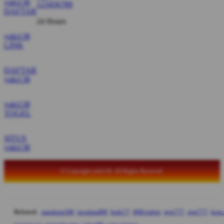
021-
yuki138
123456789
DAFTAR
24 Hours
yuki138
LINK
DAFTAR
yuki138
yuki138
TOGEL
SITUS
yuki138
© Copyright yuki138. All Rights Reserved.
Related:
pandora188
javaland88
hoki77
888vipbet
raja777
gen777
ken