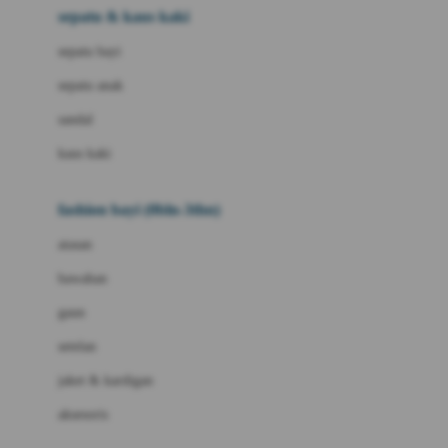
Beauty Barn
sepatu & kaus kaki
Bio Oil
sepatu bayi
Biolane
sepatu anak
Bite Fighters
sandal
Bizzi Growin
kaus kaki
Blackmores
fashion bayi (0bln-3thn)
Blooming Marvellous
atasan
Bonnels
bawahan
Bravado
gaun
Bruder
setelan
Brush Baby
jaket & kardigan
Buds Organics
aksesoris
Bugaboo