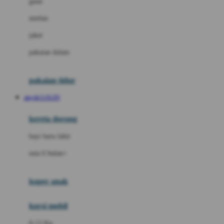
gaun
Dae Organics
setelan
Docare
jaket
Doona
pakaian dalam
Down To Earth
Drew
pakaian tidur
Dr. Brown's
alay4d LOGIN
E
kereta dorong
ELC
bayi baru lahir
Ergobaby
usia 6 bulan+
Expert Care
koper anak
Ezyroller
kursi mobil
F
0-13 Kg