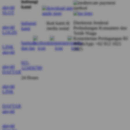
alay4d
123456789
DAFTAR
24 Hours
alay4d
LINK
DAFTAR
alay4d
alay4d
TOGEL
SITUS
alay4d
© Copyright alay4d. All Rights Reserved.
Related:
gama4d
pahlawan4d
777slot
warisan138
cici4d
gogelbet
riang