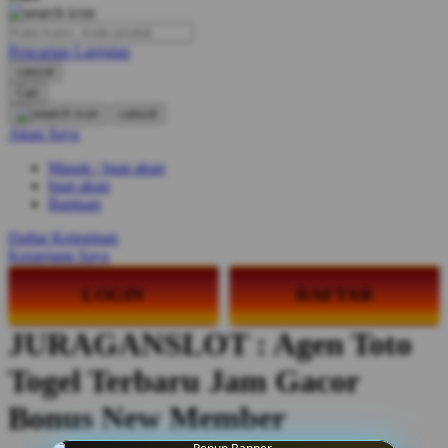
O
Pencarian Lanjutan
Oh Ma Grain
cancel
Okiedog
Cari
cancel
P
Akun Saya
Masuk / buat akun
Peachy
buat akun
Phil & Ted's
Bantuan
Philips Avent
Daftar Keinginan
Keranjang Saya
Pigeon
LOGIN
DAFTAR
Playgro
JURAGANSLOT : Agen Toto
Poled Global
Togel Terbaru Jam Gacor
Ponycycle
Puma
Bonus New Member
Pureats