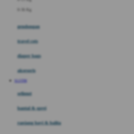
Felt So Sweet
0-36 Kg
Fisher Price
Flipper
gendongan
Friends Of Sally
travel cots
G
diaper bags
Gb
Geko
aksesoris
Graco
SLOT88
Gund
selimut
H
bantal & sprei
Habbie
Haenim
ranjang bayi & balita
Happy Horse