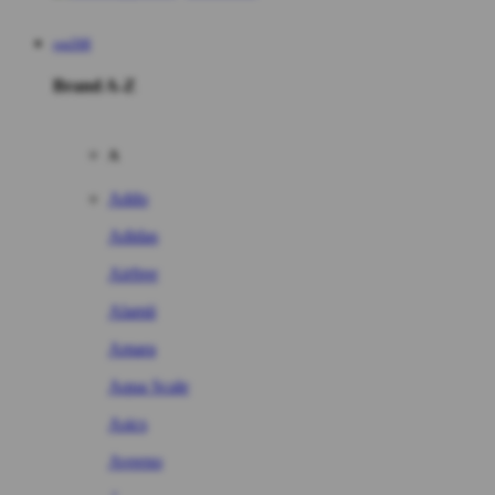
sga508
Brand A-Z
A
Addo
Adidas
Airfree
Alamii
Amara
Aqua Scale
Asics
Aveeno