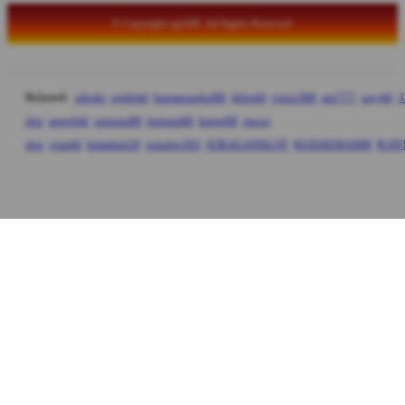
© Copyright sga508. All Rights Reserved.
Related:
sihoki
ajaib4d
bonanzaslot88
iblis4d
vinix388
api777
pay4d
3
slot
angel4d
zenwin88
betwin88
kring88
gacor
slot
visa4d
bidadari29
winslot303
JURAGANSLOT
KUDAEMAS88
RANT