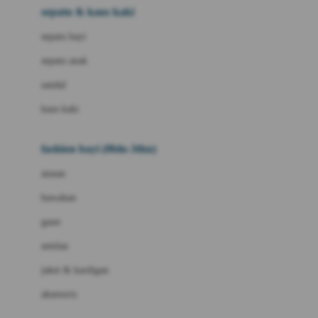
Beauty Barn
sepatu & kaus kaki
Bio Oil
sepatu bayi
Biolane
sepatu anak
Bite Fighters
sandal
Bizzi Growin
kaus kaki
Blackmores
fashion bayi (0bln-3thn)
Blooming Marvellous
atasan
Bonnels
bawahan
Bravado
gaun
Bruder
setelan
Brush Baby
jaket & kardigan
Buds Organics
aksesoris
Bugaboo