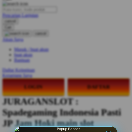
O
Pencarian Lanjutan
Oh Ma Grain
cancel
Okiedog
Cari
cancel
P
Akun Saya
Masuk / buat akun
Peachy
buat akun
Phil & Ted's
Bantuan
Philips Avent
Daftar Keinginan
Keranjang Saya
Pigeon
LOGIN
DAFTAR
Playgro
JURAGANSLOT :
Poled Global
Spadegaming Indonesia Pasti
Ponycycle
Puma
JP Jam Hoki main slot
Pureats