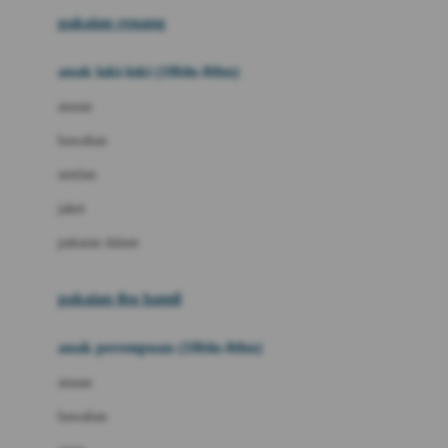
Buggygear
pakaian renang
Bumkins
anak laki-laki (18bln-8thn)
C
atasan
Cetaphil
bawahan
Chicco
setelan
Childlife
jaket
Clevamama
pakaian dalam
Cocolatte
Cottonseeds
pakaian ibu hamil
Cozy N Safe
anak perempuan (18bln-8thn)
Crane
atasan
Cybex
bawahan
D