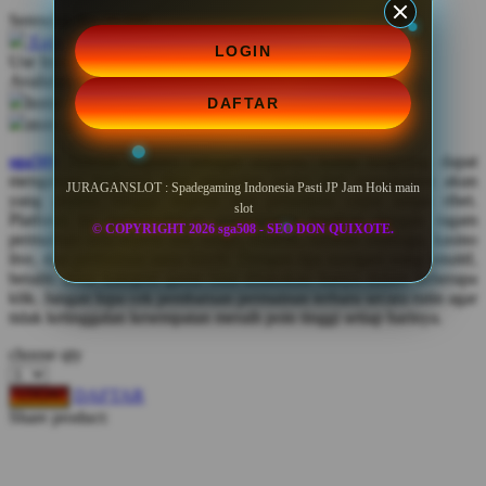
Serendah
Rp 10.000
Q
Earn
1.000.000
-
100.000.000
Bonus
LOGIN
Use Installment Options from
.
Laarn more
QV Baby
Available for :
home delivery
DAFTAR
store pickup
R
sga508
Setelah register sebagai anggota, kamu langsung dapat
Real Shades
mengakses berbagai fitur unggulan mulai dari manajemen akun
JURAGANSLOT : Spadegaming Indonesia Pasti JP Jam Hoki main
yang praktis hingga deposit dan penarikan cepat tanpa ribet.
Red Castle
slot
Platform ini menghadirkan pengalaman lengkap dengan ragam
© COPYRIGHT 2026 sga508 - SEO DON QUIXOTE.
permainan seru seperti slot, bingo, roulette, taruhan olahraga, kasino
Ribbon Madness
live, dan permainan meja klasik. Dengan tips navigasi yang intuitif,
beralih antar kategori game bisa dilakukan hanya dalam beberapa
S
klik. Jangan lupa cek pembaruan permainan terbaru secara rutin agar
tidak ketinggalan kesempatan meraih poin tinggi setiap harinya.
Sebamed
choose qty
Silver Cross
DAFTAR
LOGIN
Simply Idea
Share product:
Skip Hop
Spectra