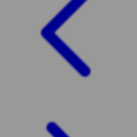
Squishmallows
Starbooks
Stick-O
Stokke
Sudocrem
Sumimo
Sunnylife
Sun-Staches
Swimava
T
Tommee Tippee
Trunki
Tutti Bambini