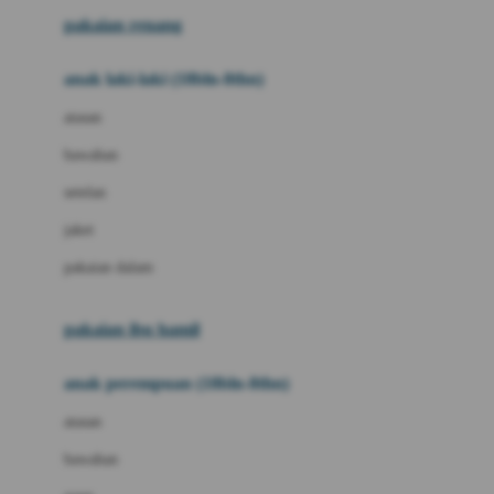
Buggygear
pakaian renang
Bumkins
anak laki-laki (18bln-8thn)
C
atasan
Cetaphil
bawahan
Chicco
setelan
Childlife
jaket
Clevamama
pakaian dalam
Cocolatte
Cottonseeds
pakaian ibu hamil
Cozy N Safe
anak perempuan (18bln-8thn)
Crane
atasan
Cybex
bawahan
D