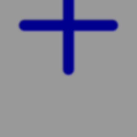
X
Xootz
Y
Yamatoya
Z
Zaxy
Zoggs
0-9
4Moms
59S