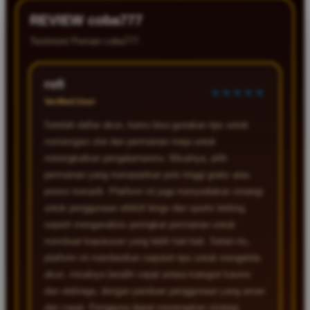
permainan baru atau peningkatan akun. Selain itu,
baru setiap minggunya.
menerapkan strategi dalam bingo dan taruhan olahraga
akses mobile dan desktop untuk beragam pilihan
platform juga menawarkan strategi untuk penggunaan
REVIEW coba777
seperti menganalisis peringkat untuk mengambil
permainan, memberikan kesempatan bagi pengguna
efektif digital slots, bingo, seperti menganalisis
Testimoni Pemain coba777.
keputusan lebih tepat. In addition, platform ini
untuk terus aktif dalam menavigasi berbagai jenis game
peringkat permainan atau melihat update terbaru dan
menyediakan akses kepada sepuluh tips untuk
favorit mereka.
memilih permainan dengan persentase kemenangan
mengelola akun, seperti beralih cepat antara kategori
tinggi. Sebutkan contoh strateginya seperti: cara
dina
permainan kasino dengan olahraga untuk pengalaman
membandingkan bonus berbagai permainan, tips untuk
bermain yang optimal. Selain itu, pengguna bisa
Verified User
mengatur budget yang tepat dan mengelola deposit,
menemukan cara agar deposit dan penarikan
serta informasi tentang cara melakukan withdraw
berlangsung lebih cepat. Dengan tips dan strategi
dengan cepat dan aman.
tersebut, pengguna dapat menjelajahi beragam
permainan secara mudah, mulai dari slot hingga bingo,
serta memaksimalkan setiap pengalaman mereka di
platform.