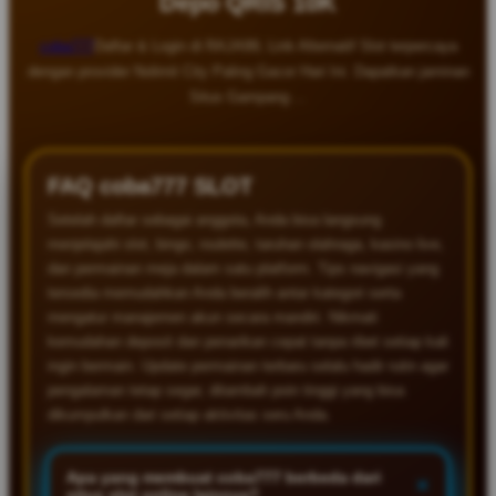
Depo QRIS 10K
coba777
Daftar & Login di RAJA99, Link Alternatif Slot terpercaya
dengan provider Nolimit City Paling Gacor Hari Ini. Dapatkan jaminan
Situs Gampang ...
FAQ coba777 SLOT
Setelah daftar sebagai anggota, Anda bisa langsung
menjelajahi slot, bingo, roulette, taruhan olahraga, kasino live,
dan permainan meja dalam satu platform. Tips navigasi yang
tersedia memudahkan Anda beralih antar kategori serta
mengatur manajemen akun secara mandiri. Nikmati
kemudahan deposit dan penarikan cepat tanpa ribet setiap kali
ingin bermain. Update permainan terbaru selalu hadir rutin agar
pengalaman tetap segar, ditambah poin tinggi yang bisa
dikumpulkan dari setiap aktivitas seru Anda.
Apa yang membuat coba777 berbeda dari
+
situs slot online lainnya?