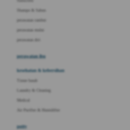
Sunscreen
London Taxi
Shampo & Sabun
Love To Dream
perawatan rambut
perawatan mulut
M
perawatan diri
Magformers
Mama's Choice
perawatan ibu
Mamas&Papas
kesehatan & kebersihan
Mamaway
Tissue basah
Maxi Cosi
Laundry & Cleaning
Megabloks
Medical
Micro
Air Purifier & Humidifier
MiDeer
Mimi & Lula
potty