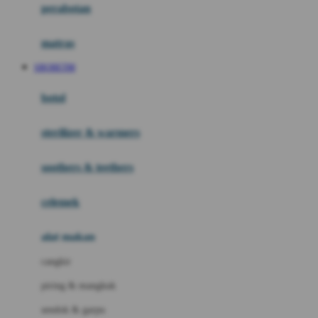
perabotan
Happy Tummy
Hauck
matras
Havaianas
SBOBET88
Hegen
botol
Hot Wheels
sterilizer & warmers
Hybrid
soothers & teethers
I
Inlacta DHA
celemek
Interlac
alat makan
Ivenet
cangkir
J
piring & mangkuk
Jack N Jill
sendok & garpu