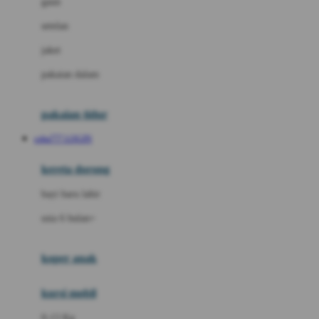
gaun
Dae Organics
setelan
Docare
jaket
Doona
pakaian dalam
Down To Earth
Drew
pakaian tidur
Dr. Brown's
coba777 LOGIN
E
kereta dorong
ELC
bayi baru lahir
Ergobaby
usia 6 bulan+
Expert Care
koper anak
Ezyroller
kursi mobil
F
0-13 Kg