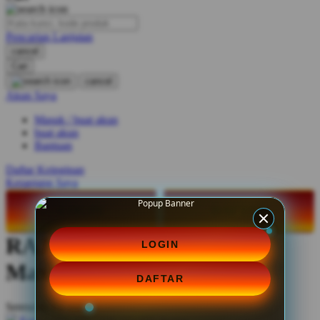
O
Pencarian Lanjutan
Oh Ma Grain
cancel
Okiedog
Cari
cancel
P
Akun Saya
Masuk / buat akun
Peachy
buat akun
Phil & Ted's
Bantuan
Philips Avent
Daftar Keinginan
Keranjang Saya
Pigeon
LOGIN
DAFTAR
Playgro
RAJA99 : royal228 Mudah
Poled Global
LOGIN
Maxwin Depo QRIS 10K
Ponycycle
DAFTAR
Puma
Serendah
Rp 10.000
Pureats