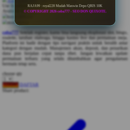
Earn
1.000.000
-
100.000.000
Bonus
Use Installment Options from
.
Laarn more
RAJA99 : royal228 Mudah Maxwin Depo QRIS 10K
Q
Available for :
© COPYRIGHT 2026 coba777 - SEO DON QUIXOTE.
home delivery
QV Baby
store pickup
coba777
Setelah register, kamu bisa langsung eksplorasi slot, bingo,
R
roulette, taruhan olahraga, hingga kasino live dan permainan meja.
Platform ini hadir dengan tips navigasi praktis untuk beralih antar
Real Shades
kategori dengan mudah. Manajemen akun, deposit, dan penarikan
dana pun berjalan cepat tanpa ribet. Jangan lewatkan update
Red Castle
permainan terbaru yang selalu ditambahkan agar pengalaman
bermain tetap seru.
Ribbon Madness
choose qty
S
DAFTAR
LOGIN
Sebamed
Share product:
Silver Cross
Simply Idea
Skip Hop
Spectra