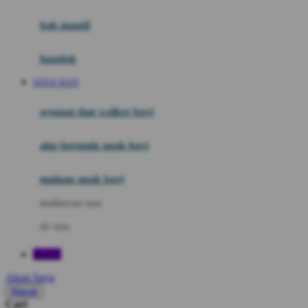
Mini Monkey
Moby
bak mandi
Momami
handuk
Mothercare
SITUS SLOT
Mustela
ayunan dan walker bayi
My Buddy Tag
My K
alas bermain anak bayi
N
mainan anak bayi
Naif
mothercare toys
Nike
elc toys
Nordic Natural
SLOT
Nuby
Akun Saya
Nuna
Masuk
Cari