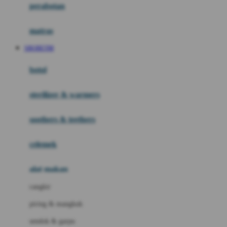
perabotan
Happy Tummy
Hauck
matras
Havaianas
SBOBET88
Hegen
botol
Hot Wheels
sterilizer & warmers
Hybrid
soothers & teethers
I
Inlacta DHA
celemek
Interlac
alat makan
Ivenet
cangkir
J
piring & mangkuk
Jack N Jill
sendok & garpu