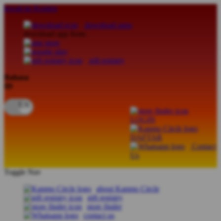
lewati ke Konten
download apps
download app from:
gift registry
Bahasa
ID
LOGIN
DAFTAR
Contact
Us
Toggle Nav
about Kanmo Circle
gift registry
store finder
contact us