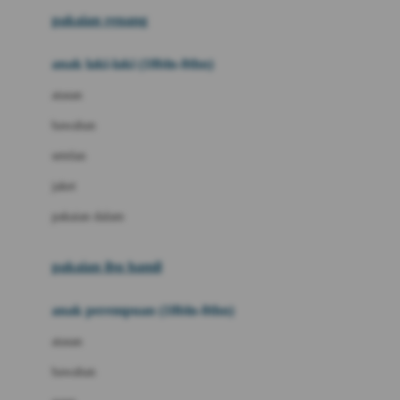
Buggygear
pakaian renang
Bumkins
anak laki-laki (18bln-8thn)
C
atasan
Cetaphil
bawahan
Chicco
setelan
Childlife
jaket
Clevamama
pakaian dalam
Cocolatte
Cottonseeds
pakaian ibu hamil
Cozy N Safe
anak perempuan (18bln-8thn)
Crane
atasan
Cybex
bawahan
D