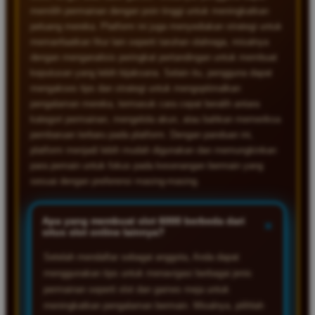
memilih permainan dengan poin tinggi untuk meningkatkan
peluang mereka. Platform ini juga menyediakan strategi untuk
memanfaatkan fitur lain seperti taruhan olahraga, misalnya
dengan menganalisis peringkat pertandingan untuk membuat
keputusan yang lebih bijaksana. Selain itu, pengguna dapat
mengakses tips dan strategi untuk mengoptimalkan
pengalaman mereka, termasuk cara cepat beralih antara
kategori permainan, mengelola akun, atau bahkan memeriksa
pembaruan terbaru pada platform. Dengan panduan ini,
platform menjadi lebih mudah digunakan dan memungkinkan
para pemain untuk fokus pada kesenangan bermain yang
sesuai dengan preferensi masing-masing.
Apa yang membuat slot 6000 berbeda dari
+
situs slot online lainnya?
Setelah mendaftar sebagai anggota, Anda dapat
menggunakan tips untuk menavigasi berbagai jenis
permainan seperti slot dan games meja untuk
meningkatkan pengalaman bermain. Misalnya, pilihlah