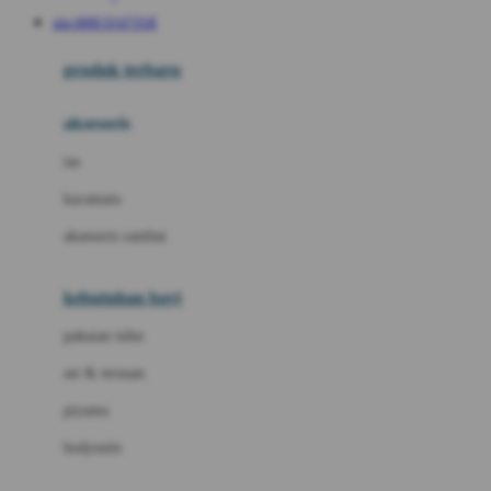
Awan
slot 6000 DAFTAR
Azetabio
produk terbaru
B
aksesoris
Baabaasheepz
tas
Babiators
kacamata
Baby Dove
aksesoris rambut
Baby Jogger
Baby Rovega
kebutuhan bayi
Babybee
pakaian tidur
Banana Boat
set & terusan
Banz
piyama
Barbie
bodysuits
Beaba