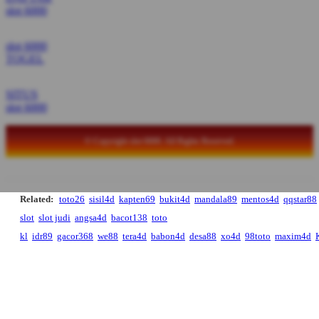
slot 6000
TOGEL
SITUS
slot 6000
© Copyright slot 6000. All Rights Reserved.
Related:
toto26
sisil4d
kapten69
bukit4d
mandala89
mentos4d
qqstar88
slot
slot judi
angsa4d
bacot138
toto
kl
idr89
gacor368
we88
tera4d
babon4d
desa88
xo4d
98toto
maxim4d