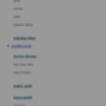
gaun
Dae Organics
setelan
Docare
jaket
Doona
pakaian dalam
Down To Earth
Drew
pakaian tidur
Dr. Brown's
slot 6000 LOGIN
E
kereta dorong
ELC
bayi baru lahir
Ergobaby
usia 6 bulan+
Expert Care
koper anak
Ezyroller
kursi mobil
F
0-13 Kg