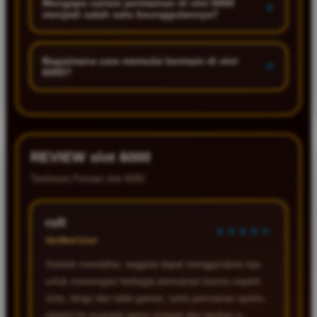
Mengapa variasi permainan di slot 6000
mengelola akun dengan baik, seperti beralih cepat
+
menjadi salah satu keunggulannya?
perjudian meja secara maksimal. Misalnya, tentukan
antara kategori permainan kasino dan aktivitas
jenis permainan berdasarkan poinnya atau coba
olahraga. Pengguna dapat memeriksa pembaruan
Setelah kamu daftar sebagai anggota, platform ini
beberapa pilihan gratis sebelum bermain secara resmi.
permainan terbaru dan bahkan memanfaatkan tips
menyediakan tips dan strategi agar kamu dapat
Bagaimana cara memulai bermain di slot
Platform ini menawarkan strategi untuk penggunaan
+
untuk melakukan deposit dan penarikan yang lebih
6000?
menikmati beragam permainan, seperti slot, bingo, dan
efektif bingo dan taruhan olahraga, seperti menganalisis
cepat. Selain itu, platform ini menawarkan panduan
olahraga. Misalnya, kamu bisa mempelajari strategi
peringkat klub untuk membuat keputusan yang lebih
Setelah kamu mendaftar sebagai anggota, kamu bisa
penggunaan yang aman agar kamu bisa menjelajahi
dalam bermain taruhan olahraga, seperti menganalisis
bijak. Selain itu, pengguna bisa dengan mudah
menggunakan tips untuk menavigasi berbagai game,
berbagai macam permainan seperti slot, bingo, dan
peringkat permainan untuk meningkatkan keputusanmu
mengelola akun mereka dengan tips praktis untuk
misalnya slot dengan memilih permainan yang
table games dengan nyaman! Platform ini dirancang
dan mengikuti tips pengelolaan akun seperti beralih
beralih cepat antara kategori kasino dan olahraga, serta
memberimu poin tinggi. Platform ini menyediakan
untuk memberikan pengalaman bermain yang
cepat antara kategori permainan kasino dan olahraga.
REVIEW slot 6000
panduan aman untuk deposit dan penarikan. Tersedia
strategi untuk penggunaan yang efektif di bingo dan
menyenangkan dan mudah dipahami bagi seluruh
Secara gratis, kamu juga bisa mengakses sepuluh cara
juga sepuluh cara untuk memahami fungsi-fungsi
Testimoni Pemain slot 6000.
taruhan olahraga, misalnya dengan menganalisis
anggotanya.
untuk memaksimalkan pengalamanmu, termasuk cara
platform seperlunya, misalnya mempelajari cara
peringkat permainan untuk membuat keputusan yang
menggunakan fitur pencarian untuk menemukan
memeriksa pembaruan permainan atau memanfaatkan
lebih hati-hati. Sebagai contoh, pengguna dapat
permainan favorit atau melihat pembaruan terbaru.
dina
strategi browsing yang lebih efisien untuk mencari
mempelajari sepuluh tips untuk mengelola akun mereka
★★★★★
Platform ini juga punya dukungan online jika kamu
Verified User
permainan baru yang menarik.
dengan baik, seperti beralih cepat antara kategori
memerlukan bantuan dalam menjelajah fitur-fiturnya
permain kasino dan aktivitas terkait olahraga dengan
Setelah daftar akun Anda, Anda dapat menggunakan
atau memiliki pertanyaan terkait deposit dan penarikan.
panduan keamanan. Selain itu, platform ini menawarkan
tips dalam platform ini untuk menavigasi berbagai
pembaruan permainan terbaru atau tips untuk deposit
permainan seperti slot dan games meja. Misalnya,
dan penarikan yang lebih cepat. Dengan tips
periksa tips-tips tentang memilih game yang