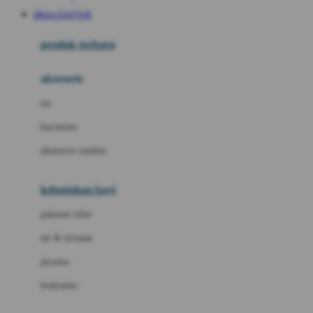
Awan
j88slot DAFTAR
Azetabio
produk terbaru
B
aksesoris
Baabaasheepz
tas
Babiators
kacamata
Baby Dove
aksesoris rambut
Baby Jogger
Baby Rovega
kebutuhan bayi
Babybee
pakaian tidur
Banana Boat
set & terusan
Banz
piyama
Barbie
bodysuits
Beaba