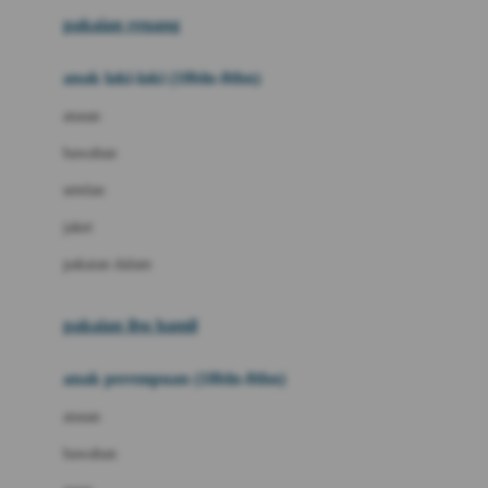
Buggygear
pakaian renang
Bumkins
anak laki-laki (18bln-8thn)
C
atasan
Cetaphil
bawahan
Chicco
setelan
Childlife
jaket
Clevamama
pakaian dalam
Cocolatte
Cottonseeds
pakaian ibu hamil
Cozy N Safe
anak perempuan (18bln-8thn)
Crane
atasan
Cybex
bawahan
D