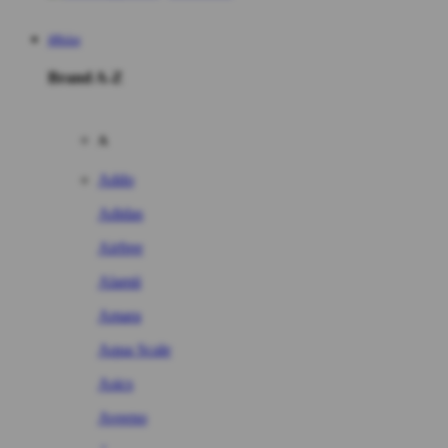
j88slot
Brand A-Z
A
Addo
Adidas
Airfree
Alamii
Amara
Aqua Scale
Asics
Aveeno