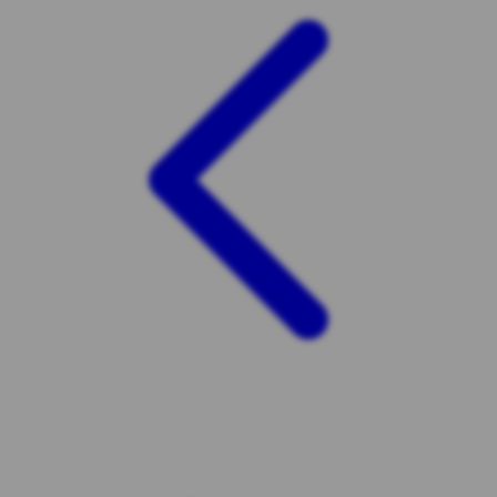
Squishmallows
Starbooks
Stick-O
Stokke
Sudocrem
Sumimo
Sunnylife
Sun-Staches
Swimava
T
Tommee Tippee
Trunki
Tutti Bambini