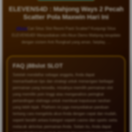
ELEVENS4D : Mahjong Ways 2 Pecah
Scatter Pola Maxwin Hari Ini
j88slot
Cari Situs Slot Resmi Pasti Scatter? Kunjungi Situs
ELEVENS4D! Menyediakan info Akun Demo Mahjong terupdate
dengan sistem Anti Rungkad yang aman, fairplay, ...
FAQ j88slot SLOT
Setelah mendaftar sebagai anggota, Anda dapat
memanfaatkan tips dan strategi untuk menavigasi berbagai
permainan yang tersedia, misalnya memilih permainan slot
yang memiliki poin tinggi atau menganalisis peringkat
pertandingan olahraga untuk membuat keputusan taruhan
yang lebih bijak. Platform ini juga menyediakan panduan
tentang cara mengelola akun Anda dengan cepat dan mudah,
seperti beralih antara kategori seperti casino dan sports serta
melacak aktivitas permainan Anda. Selain itu, Anda dapat