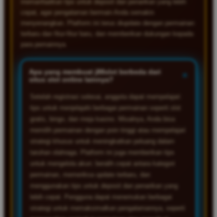
memanfaatkan tips untuk deposit dan penarikan yang lebih
cepat, agar pengalaman bermain Anda semakin
menyenangkan. Platform ini terus diupdate dengan permainan
terbaru dan fitur-fitur baru, dan memberikan dukungan kepada
para pemainnya.
Apa yang membuat j88slot berbeda dari
+
situs slot online lainnya?
Setelah registrasi selesai, anggota dapat mempelajari
tips untuk menjelajahi berbagai permainan seperti slot
gratis, bingo, dan meja kasino. Misalnya, Anda bisa
memilih permainan dengan poin tinggi atau mempelajari
strategi khusus untuk meningkatkan peluang dalam
taruhan olahraga. Platform ini juga memberikan tips
untuk mengelola akun: beralih cepat antara kategori
permainan, memeriksa update terbaru, dan
menggunakan tips untuk deposit dan penarikan yang
lebih cepat. Pengguna dapat menemukan berbagai
strategi untuk memaksimalkan pengalamannya, seperti