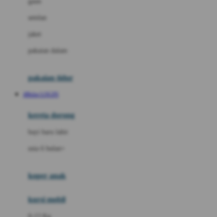
gaun
Dae Organics
setelan
Docare
jaket
Doona
pakaian dalam
Down To Earth
Drew
pakaian tidur
Dr. Brown's
j88slot LOGIN
E
kereta dorong
ELC
bayi baru lahir
Ergobaby
usia 6 bulan+
Expert Care
koper anak
Ezyroller
kursi mobil
F
0-13 Kg