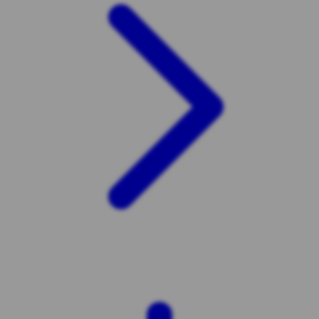
Twistshake
TY Toys
U
V
Veja
Vitaflow
Vtech
W
Waterland
Wellness