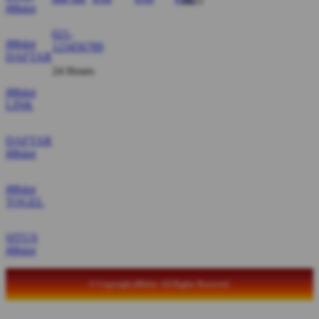
hubungi
kami
j88slot
SLOT
Direktorat Jenderal
hubungi
ikuti kami di
j88slot
Perlindungan Konsumen dan
kami
media sosial
LOGIN
Tertib Niaga
Kementerian Perdagangan RI
bantuan
WhatsApp: +62 812 1021
LINK
dan faq
3625
j88slot
021-
j88slot
123456789
DAFTAR
24 Hours
j88slot
LINK
DAFTAR
j88slot
j88slot