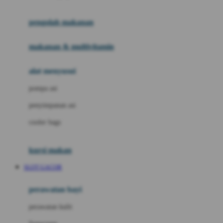
Joie
pengolah makanan
Joolz
Jujube
makanan & multivitamin
K
alat menyusui
Kiddycuts
pompa asi
Kumon
penyimpanan asi
L
cooler bags
Leapfrog
kursi makan
Leclerc
SLOT GACOR
Lee Vierra
Lillebaby
perawatan bayi
Little Bird Told Me
perawatan kulit
Little Miss Janis