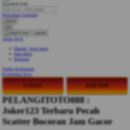
O
Pencarian Lanjutan
Oh Ma Grain
cancel
Okiedog
Cari
cancel
P
Akun Saya
Masuk / buat akun
Peachy
buat akun
Phil & Ted's
Bantuan
Philips Avent
Daftar Keinginan
Keranjang Saya
Pigeon
LOGIN
DAFTAR
Playgro
PELANGITOTO888 :
Poled Global
Joker123 Terbaru Pecah
Ponycycle
Puma
Scatter Bocoran Jam Gacor
Pureats