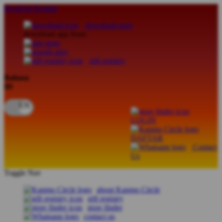
lewati ke Konten
download apps
download app from:
gift registry
Bahasa
ID
LOGIN
DAFTAR
Contact
Us
Toggle Nav
about Kanmo Circle
gift registry
store finder
contact us