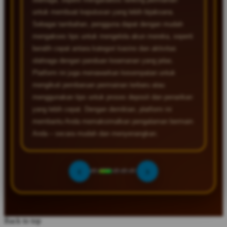
menjelajahi berbagai jenis permainan secara mudah dan
tentang cara mengelola akunmu dengan baik, seperti
terstruktur, termasuk slot dan bingo.
beralih cepat antara kategori permainan "casino" dan
"sports". Dengan update terbaru dan tips yang relevan,
kamu dapat menikmati pengalaman bermain yang lebih
optimal, misalnya dengan mengetahui cara cek
pembaruan permainan atau menggunakan tips untuk
deposit dan penarikan dana yang lebih cepat. Tersedia
juga panduan tentang cara memaksimalkan poin,
mengikuti peringkat pemain, dan tips lainnya untuk
meningkatkan pengalaman pengguna platform ini.
Dengan fokus pada keamanan dan ramah pengguna,
platform ini menjanjikan pengalaman bermain yang
mudah dan menyenangkan.
‹
›