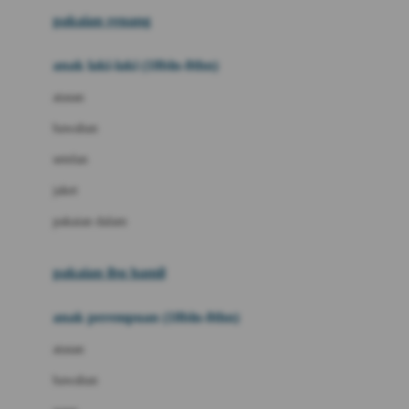
Buggygear
pakaian renang
Bumkins
anak laki-laki (18bln-8thn)
C
atasan
Cetaphil
bawahan
Chicco
setelan
Childlife
jaket
Clevamama
pakaian dalam
Cocolatte
Cottonseeds
pakaian ibu hamil
Cozy N Safe
anak perempuan (18bln-8thn)
Crane
atasan
Cybex
bawahan
D