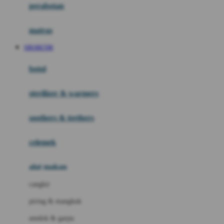
perabotan
Happy Tummy
Hauck
matras
Havaianas
SBOBET88
Hegen
botol
Hot Wheels
sterilizer & warmers
Hybrid
soothers & teethers
I
Inlacta DHA
celemek
Interlac
alat makan
Ivenet
cangkir
J
piring & mangkuk
Jack N Jill
sendok & garpu