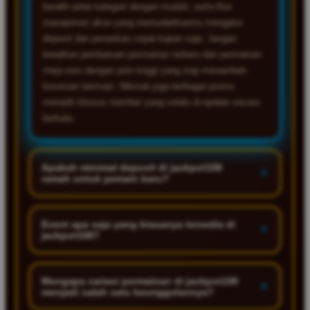
beralih antar kategori dengan mudah, serta fitur
manajemen akun yang memudahkanmu mengatur
deposit dan penarikan cepat kapan saja. Jangan
lewatkan pembaruan permainan terbaru dan permainan
meja seru dengan poin tinggi yang siap menambah
keseruan bermain. Nikmati juga berbagai promo
menarik khusus member yang selalu di-update secara
berkala.
Apakah minimal deposit di jackpot108
+
ramah untuk pemain baru?
Sebagai anggota baru, Anda dapat mendalami berbagai
tips dan strategi untuk memaksimalkan pengalaman
Event apa saja yang biasanya tersedia di
+
jackpot108?
bermain. Misalnya, pelajari cara beralih cepat antara
kategori game seperti kasino online, bingo, atau table
Setelah mendaftar sebagai anggota, kamu dapat
games, atau menjelajahi permainan olahraga terbaru.
memanfaatkan berbagai tips untuk menavigasi dunia
Mengapa variasi permainan di jackpot108
platform ini menyediakan panduan detail tentang cara
+
menjadi salah satu keunggulannya?
online casino Indonesia. Misalnya, cobalah belajar
melihat peringkat permainan dan menggunakan tipuan
strategi efektif untuk bermain bingo atau judi sports